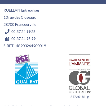
RUELLAN Entreprises
10 rue des Closeaux
28700
Francourville
02 37 24 99 28
02 37 24 95 99
SIRET : 48903264900019
STA/0181-g